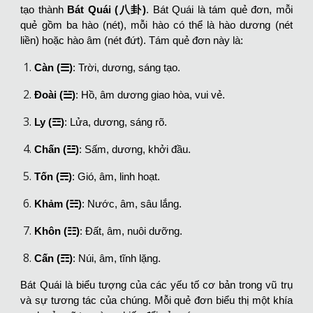
tạo thành
Bát Quái (八卦)
. Bát Quái là tám quẻ đơn, mỗi
quẻ gồm ba hào (nét), mỗi hào có thể là hào dương (nét
liền) hoặc hào âm (nét đứt). Tám quẻ đơn này là:
Càn (☰)
: Trời, dương, sáng tạo.
Đoài (☱)
: Hồ, âm dương giao hòa, vui vẻ.
Ly (☲)
: Lửa, dương, sáng rõ.
Chấn (☳)
: Sấm, dương, khởi đầu.
Tốn (☴)
: Gió, âm, linh hoạt.
Khảm (☵)
: Nước, âm, sâu lắng.
Khôn (☷)
: Đất, âm, nuôi dưỡng.
Cấn (☶)
: Núi, âm, tĩnh lặng.
Bát Quái là biểu tượng của các yếu tố cơ bản trong vũ trụ
và sự tương tác của chúng. Mỗi quẻ đơn biểu thị một khía