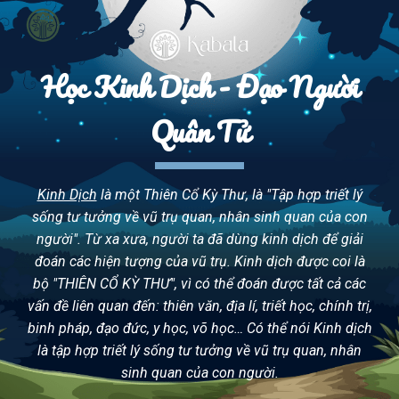
Skip to main content
Skip to navigation
Học Kinh Dịch - Đạo Người
Quân Tử
Kinh Dịch
là một Thiên Cổ Kỳ Thư, là "Tập hợp triết lý
sống tư tưởng về vũ trụ quan, nhân sinh quan của con
người". Từ xa xưa, người ta đã dùng kinh dịch để giải
đoán các hiện tượng của vũ trụ. Kinh dịch được coi là
bộ "THIÊN CỔ KỲ THƯ", vì có thể đoán được tất cả các
vấn đề liên quan đến: thiên văn, địa lí, triết học, chính trị,
binh pháp, đạo đức, y học, võ học… Có thể nói Kinh dịch
là tập hợp triết lý sống tư tưởng về vũ trụ quan, nhân
sinh quan của con người.