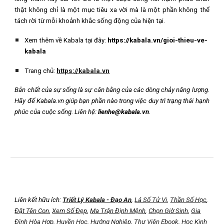
thật không chỉ là một mục tiêu xa vời mà là một phần không thể
tách rời từ mỗi khoảnh khắc sống động của hiện tại.
Xem thêm về Kabala tại đây:
https://kabala.vn/gioi-thieu-ve-
kabala
Trang chủ:
https://kabala.vn
Bản chất của sự sống là sự cân bằng của các dòng chảy năng lượng.
Hãy để Kabala.vn giúp bạn phần nào trong việc duy trì trạng thái hạnh
phúc của cuộc sống. Liên hệ:
lienhe@kabala.vn
.
Liên kết hữu ích:
Triết Lý Kabala - Đạo An
,
Lá Số Tử Vi
,
Thần Số Học
,
Đặt Tên Con
,
Xem Số Đẹp
,
Ma Trận Định Mệnh
,
Chọn Giờ Sinh
,
Gia
Đình Hòa Hợp
,
Huyền Học
,
Hướng Nghiệp
,
Thư Viện Ebook
,
Học Kinh