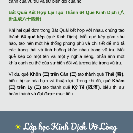
cạnh của vũ trụ và sự biến đổi của nó.
Bát Quái Kết Hợp Lại Tạo Thành 64 Quẻ Kinh Dịch (八
卦生成六十四卦)
Khi hai quẻ đơn trong Bát Quái kết hợp với nhau, chúng tạo
thành
64 quẻ kép
(quẻ Kinh Dịch). Mỗi quẻ kép gồm sáu
hào, tạo nên một hệ thống phong phú và chi tiết để mô tả
các trạng thái và tình huống khác nhau trong vũ trụ. Mỗi
quẻ kép có một tên và một ý nghĩa riêng, phản ánh một
khía cạnh cụ thể của sự biến đổi và tương tác trong vũ trụ.
Ví dụ, quẻ
Khôn (☷)
trên
Càn (☰)
tạo thành quẻ
Thái (泰)
,
biểu thị sự hòa hợp và thuận lợi. Trong khi đó, quẻ
Khảm
(☵) trên Ly (☲)
tạo thành quẻ
Ký Tế (既濟)
, biểu thị sự
hoàn thành và đạt được mục tiêu...
☀︎
Lớp học Kinh Dịch Vỡ Lòng