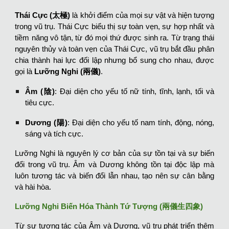
Thái Cực (太極)
là khởi điểm của mọi sự vật và hiện tượng
trong vũ trụ. Thái Cực biểu thị sự toàn vẹn, sự hợp nhất và
tiềm năng vô tận, từ đó mọi thứ được sinh ra. Từ trạng thái
nguyên thủy và toàn vẹn của Thái Cực, vũ trụ bắt đầu phân
chia thành hai lực đối lập nhưng bổ sung cho nhau, được
gọi là
Lưỡng Nghi (兩儀)
.
Âm (陰)
: Đại diện cho yếu tố nữ tính, tĩnh, lạnh, tối và
tiêu cực.
Dương (陽)
: Đại diện cho yếu tố nam tính, động, nóng,
sáng và tích cực.
Lưỡng Nghi là nguyên lý cơ bản của sự tồn tại và sự biến
đổi trong vũ trụ. Âm và Dương không tồn tại độc lập mà
luôn tương tác và biến đổi lẫn nhau, tạo nên sự cân bằng
và hài hòa.
Lưỡng Nghi Biến Hóa Thành Tứ Tượng (兩儀生四象)
Từ sự tương tác của Âm và Dương, vũ trụ phát triển thêm