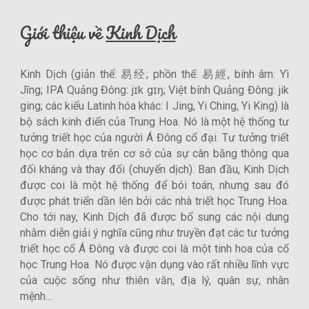
Giới thiệu về
Kinh Dịch
Kinh Dịch (giản thể: 易经; phồn thể: 易經, bính âm: Yì
Jīng; IPA Quảng Đông: jɪk gɪŋ; Việt bính Quảng Đông: jik
ging; các kiểu Latinh hóa khác: I Jing, Yi Ching, Yi King) là
bộ sách kinh điển của Trung Hoa. Nó là một hệ thống tư
tưởng triết học của người Á Đông cổ đại. Tư tưởng triết
học cơ bản dựa trên cơ sở của sự cân bằng thông qua
đối kháng và thay đổi (chuyển dịch). Ban đầu, Kinh Dịch
được coi là một hệ thống để bói toán, nhưng sau đó
được phát triển dần lên bởi các nhà triết học Trung Hoa.
Cho tới nay, Kinh Dịch đã được bổ sung các nội dung
nhằm diễn giải ý nghĩa cũng như truyền đạt các tư tưởng
triết học cổ Á Đông và được coi là một tinh hoa của cổ
học Trung Hoa. Nó được vận dụng vào rất nhiều lĩnh vực
của cuộc sống như thiên văn, địa lý, quân sự, nhân
mệnh…